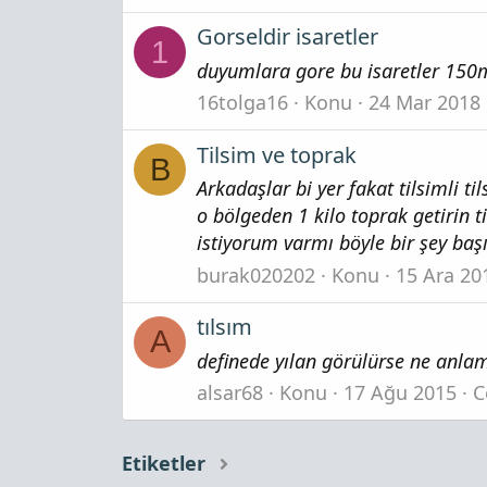
Gorseldir isaretler
1
duyumlara gore bu isaretler 150me
16tolga16
Konu
24 Mar 2018
Tilsim ve toprak
B
Arkadaşlar bi yer fakat tilsimli 
o bölgeden 1 kilo toprak getirin 
istiyorum varmı böyle bir şey baş
burak020202
Konu
15 Ara 20
tılsım
A
definede yılan görülürse ne anlam
alsar68
Konu
17 Ağu 2015
C
Etiketler