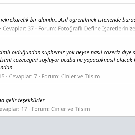
krekarelik bir alanda...Asıl ogrenilmek istenende burada
Cevaplar: 37
Forum:
Fotoğraflı Define İşaretlerini
tilsimli olduğundan suphemiz yok neyse nasıl cozeriz diye
tilsimi cozecegini söylüyor acaba ne yapacaknasıl olaca
ından...
15
Cevaplar: 7
Forum:
Cinler ve Tılsım
a gelir teşekkürler
evaplar: 17
Forum:
Cinler ve Tılsım