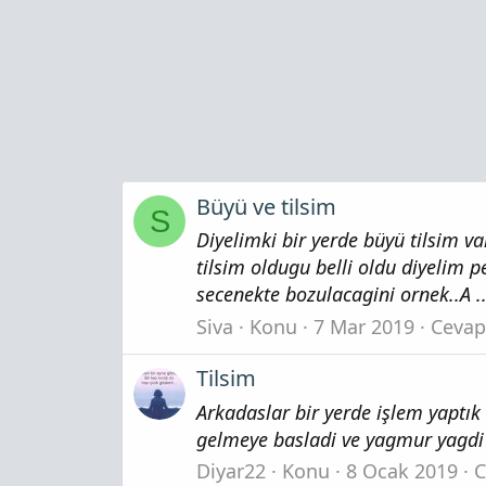
Büyü ve tilsim
S
Diyelimki bir yerde büyü tilsim v
tilsim oldugu belli oldu diyelim 
secenekte bozulacagini ornek..A .. 
Siva
Konu
7 Mar 2019
Cevapl
Tilsim
Arkadaslar bir yerde işlem yaptık
gelmeye basladi ve yagmur yagdi o
Diyar22
Konu
8 Ocak 2019
C