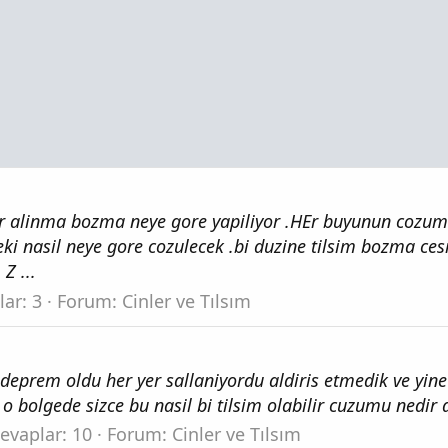
ar alinma bozma neye gore yapiliyor .HEr buyunun cozumu
peki nasil neye gore cozulecek .bi duzine tilsim bozma ce
Z ...
ar: 3
Forum:
Cinler ve Tılsım
 deprem oldu her yer sallaniyordu aldiris etmedik ve yine
 bolgede sizce bu nasil bi tilsim olabilir cuzumu nedir
evaplar: 10
Forum:
Cinler ve Tılsım