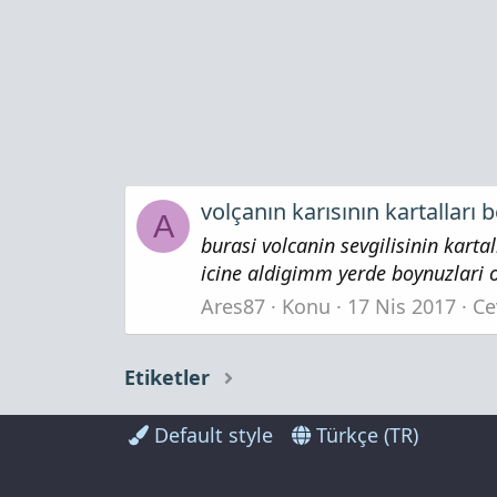
volçanın karısının kartalları 
A
burasi volcanin sevgilisinin kart
icine aldigimm yerde boynuzlari ol
Ares87
Konu
17 Nis 2017
Ce
Etiketler
Default style
Türkçe (TR)