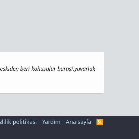
e eskiden beri kohusulur burasi.yuvarlak
zlilik politikası
Yardım
Ana sayfa
R
S
S