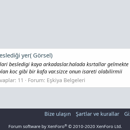
beslediği yer( Görsel)
allari besledigi kaya arkadaslar.halada ksrtallar gelmekt
an koc gibi bir kafa var.sizce onun isareti olabilirmii
vaplar: 11
Forum:
Eşkiya Belgeleri
Bize ulaşın
Şartlar ve kurallar
Gi
®
Forum software by XenForo
© 2010-2020 XenForo Ltd.