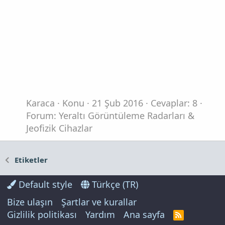
Karaca
Konu
21 Şub 2016
Cevaplar: 8
Forum:
Yeraltı Görüntüleme Radarları &
Jeofizik Cihazlar
Etiketler
Default style
Türkçe (TR)
Bize ulaşın
Şartlar ve kurallar
Gizlilik politikası
Yardım
Ana sayfa
R
S