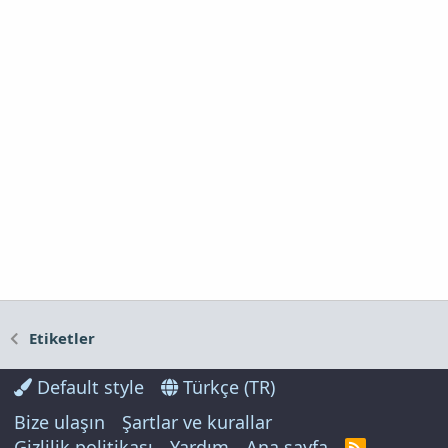
Etiketler
Default style
Türkçe (TR)
Bize ulaşın
Şartlar ve kurallar
Gizlilik politikası
Yardım
Ana sayfa
R