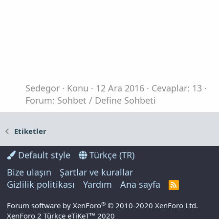
Sedegor
Konu
12 Ara 2016
Cevaplar: 13
Forum:
Sohbet / Define Sohbeti
Etiketler
Default style
Türkçe (TR)
Bize ulaşın
Şartlar ve kurallar
Gizlilik politikası
Yardım
Ana sayfa
R
S
S
®
Forum software by XenForo
© 2010-2020 XenForo Ltd.
XenForo 2 Türkçe eTiKeT™ 2020