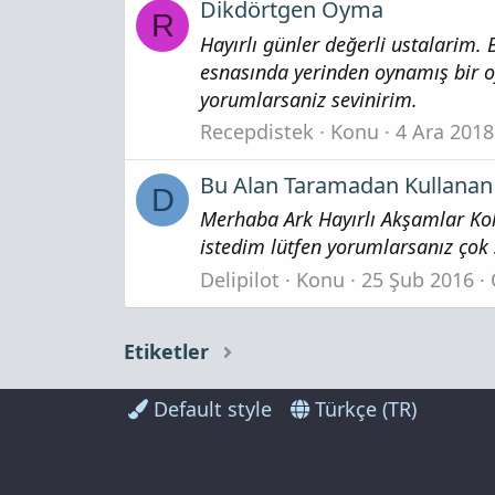
Dikdörtgen Oyma
R
Hayırlı günler değerli ustalarim.
esnasında yerinden oynamış bir 
yorumlarsaniz sevinirim.
Recepdistek
Konu
4 Ara 2018
Bu Alan Taramadan Kullanan 
D
Merhaba Ark Hayırlı Akşamlar Kol
istedim lütfen yorumlarsanız çok 
Delipilot
Konu
25 Şub 2016
Etiketler
Default style
Türkçe (TR)