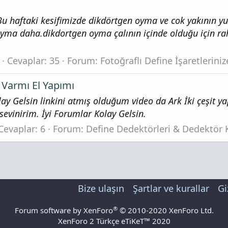
 Bu haftaki kesifimizde dikdörtgen oyma ve cok yakının y
oyma daha.dikdortgen oyma çalının içinde olduğu için r
Cevaplar: 35
Forum:
Fotoğraflı Define İşaretlerini
Varmı El Yapımı
ay Gelsin linkini atmış olduğum video da Ark İki çeşit
sevinirim. İyi Forumlar Kolay Gelsin.
Cevaplar: 6
Forum:
Define Dedektörleri & Dedektör K
Bize ulaşın
Şartlar ve kurallar
Gi
®
Forum software by XenForo
© 2010-2020 XenForo Ltd.
XenForo 2 Türkçe eTiKeT™ 2020