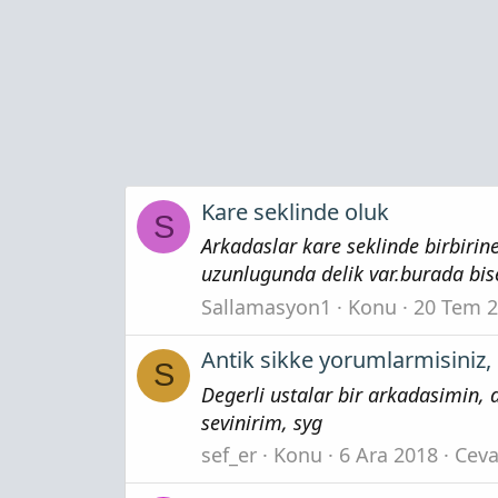
Kare seklinde oluk
S
Arkadaslar kare seklinde birbirin
uzunlugunda delik var.burada bise
Sallamasyon1
Konu
20 Tem 
Antik sikke yorumlarmisiniz,
S
Degerli ustalar bir arkadasimin, 
sevinirim, syg
sef_er
Konu
6 Ara 2018
Ceva