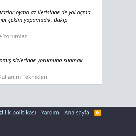
uvarlar oyma az ilerisinde de yol açma
ahat çekim yapamadık. Bakıp
ze Yorumlar
 yapmış sizlerinde yorumuna sunmak
ullanım Teknikleri
zlilik politikası
Yardım
Ana sayfa
R
S
S