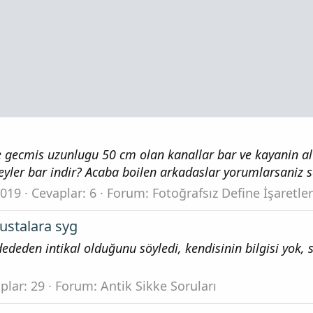
e gecmis uzunlugu 50 cm olan kanallar bar ve kayanin alt
yler bar indir? Acaba boilen arkadaslar yorumlarsaniz s
2019
Cevaplar: 6
Forum:
Fotoğrafsız Define İşaretle
 ustalara syg
dededen intikal olduğunu söyledi, kendisinin bilgisi yok
plar: 29
Forum:
Antik Sikke Soruları