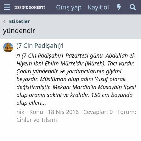
Giriş yap
Kayıt ol
Etiketler
yündendir
(7 Cin Padişahı)1
rı (7 Cin Padişahı)1 Pazartesi günü, Abdullah el-
Hiyem ibni Ehlim Mürre'dir (Müreh). Tacı vardır.
Çadırı yündendir ve yardımcılarının giyimi
beyazdır. Müslüman olup adını Yusuf olarak
değiştirmiştir. Mekanı Mardin'in Musaybin ilçesi
olup oranın sakini ve kralıdır. 150 cm boyunda
olup elleri...
nik
Konu
18 Nis 2016
Cevaplar: 0
Forum:
Cinler ve Tılsım