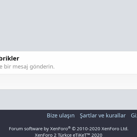
brikler
re bir mesaj gönderin.
Bize ulaşın
Şartlar ve kurallar
Gi
®
Forum software by XenForo
© 2010-2020 XenForo Ltd.
XenForo 2 Türkçe eTiKeT™ 2020