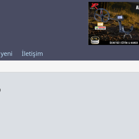
 yeni
İletişim
9