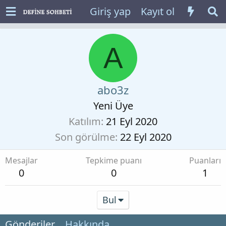
Giriş yap
Kayıt ol
A
abo3z
Yeni Üye
Katılım
21 Eyl 2020
Son görülme
22 Eyl 2020
Mesajlar
Tepkime puanı
Puanları
0
0
1
Bul
Gönderiler
Hakkında