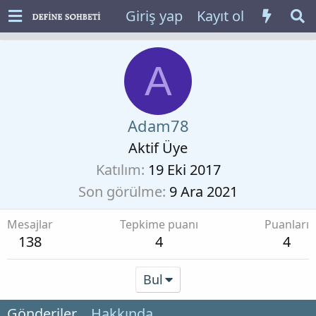
Giriş yap
Kayıt ol
A
Adam78
Aktif Üye
Katılım
19 Eki 2017
Son görülme
9 Ara 2021
Mesajlar
Tepkime puanı
Puanları
138
4
4
Bul
Gönderiler
Hakkında