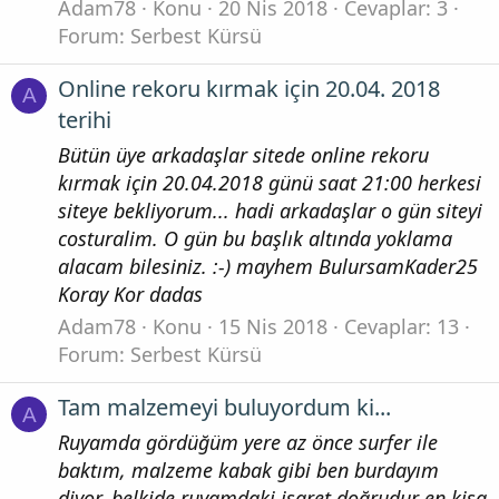
Adam78
Konu
20 Nis 2018
Cevaplar: 3
Forum:
Serbest Kürsü
Online rekoru kırmak için 20.04. 2018
A
terihi
Bütün üye arkadaşlar sitede online rekoru
kırmak için 20.04.2018 günü saat 21:00 herkesi
siteye bekliyorum... hadi arkadaşlar o gün siteyi
costuralim. O gün bu başlık altında yoklama
alacam bilesiniz. :-) mayhem BulursamKader25
Koray Kor dadas
Adam78
Konu
15 Nis 2018
Cevaplar: 13
Forum:
Serbest Kürsü
Tam malzemeyi buluyordum ki...
A
Ruyamda gördüğüm yere az önce surfer ile
baktım, malzeme kabak gibi ben burdayım
diyor, belkide ruyamdaki işaret doğrudur en kisa