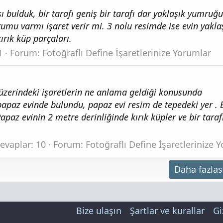
şı bulduk, bir tarafı geniş bir tarafı dar yaklaşık yumru
mu varmı işaret verir mi. 3 nolu resimde ise evin yakla
rık küp parçaları.
1
Forum:
Fotoğraflı Define İşaretlerinize Yorumlar
zerindeki işaretlerin ne anlama geldiği konusunda
papaz evinde bulundu, papaz evi resim de tepedeki yer . E
Papaz evinin 2 metre derinliğinde kırık küpler ve bir taraf
evaplar: 10
Forum:
Fotoğraflı Define İşaretlerinize 
Daha fazlas
Bize ulaşın
Şartlar ve kurallar
Gi