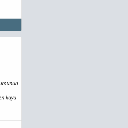
onumunun
gen kaya