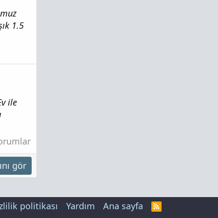
ğumuz
şık 1.5
v ile
ı
Yorumlar
ını gör
zlilik politikası
Yardım
Ana sayfa
R
S