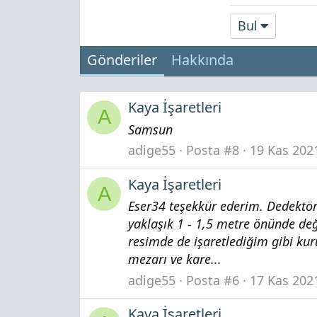
Bul
Gönderiler
Hakkında
Kaya İşaretleri
A
Samsun
adige55
Posta #8
19 Kas 202
Kaya İşaretleri
A
Eser34 teşekkür ederim. Dedekt
yaklaşık 1 - 1,5 metre önünde değ
resimde de işaretlediğim gibi kur
mezarı ve kare...
adige55
Posta #6
17 Kas 202
Kaya İşaretleri