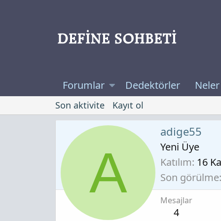
Forumlar
Dedektörler
Neler
Son aktivite
Kayıt ol
adige55
Yeni Üye
A
Katılım
16 K
Son görülme
Mesajlar
4