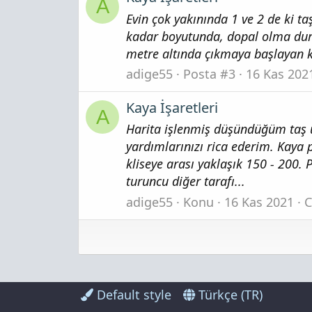
A
Evin çok yakınında 1 ve 2 de ki ta
kadar boyutunda, dopal olma duru
metre altında çıkmaya başlayan kı
adige55
Posta #3
16 Kas 202
Kaya İşaretleri
A
Harita işlenmiş düşündüğüm taş ü
yardımlarınızı rica ederim. Kaya 
kliseye arası yaklaşık 150 - 200. 
turuncu diğer tarafı...
adige55
Konu
16 Kas 2021
C
Default style
Türkçe (TR)