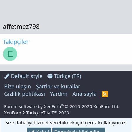
affetmez798
Takipçiler
E
Default style
Türkçe (TR)
Bize ulaşın
Şartlar ve kurallar
Gizlilik politikası
Yardım
Ana sayfa
R
S
S
®
Forum software by XenForo
© 2010-2020 XenForo Ltd.
XenForo 2 Türkçe eTiKeT™ 2020
Size daha iyi hizmet verebilmek için çerez kullanıyoruz.