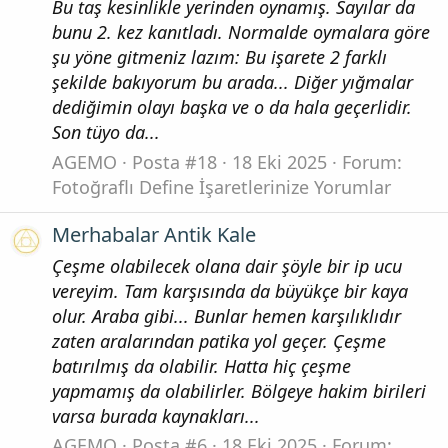
Bu taş kesinlikle yerinden oynamış. Sayılar da
bunu 2. kez kanıtladı. Normalde oymalara göre
şu yöne gitmeniz lazım: Bu işarete 2 farklı
şekilde bakıyorum bu arada... Diğer yığmalar
dediğimin olayı başka ve o da hala geçerlidir.
Son tüyo da...
AGEMO
Posta #18
18 Eki 2025
Forum:
Fotoğraflı Define İşaretlerinize Yorumlar
Merhabalar Antik Kale
Çeşme olabilecek olana dair şöyle bir ip ucu
vereyim. Tam karşısında da büyükçe bir kaya
olur. Araba gibi... Bunlar hemen karşılıklıdır
zaten aralarından patika yol geçer. Çeşme
batırılmış da olabilir. Hatta hiç çeşme
yapmamış da olabilirler. Bölgeye hakim birileri
varsa burada kaynakları...
AGEMO
Posta #6
18 Eki 2025
Forum: