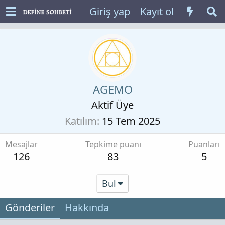
Giriş yap
Kayıt ol
AGEMO
Aktif Üye
Katılım
15 Tem 2025
Mesajlar
Tepkime puanı
Puanları
126
83
5
Bul
Gönderiler
Hakkında