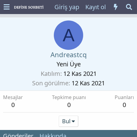
Giriş yap
Kayıt ol
A
Andreastcq
Yeni Üye
Katılım
12 Kas 2021
Son görülme
12 Kas 2021
Mesajlar
Tepkime puanı
Puanları
0
0
0
Bul
Gönderiler
Hakkında