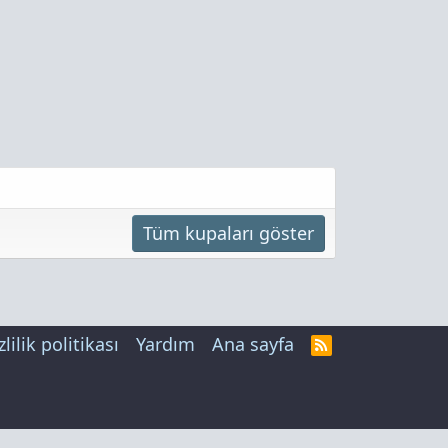
Tüm kupaları göster
zlilik politikası
Yardım
Ana sayfa
R
S
S