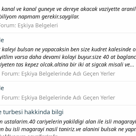
 kanal ve kanal guneye ve dereye akacak vaziyette arani
 biliyom napmam gerekir.saygilar.
Forum:
Eşkiya Belgeleri
de
 kaleyi bulsan ne yapacaksin ben size kudret kalesinde 
eyitlim varsa daha devami kolayi buyur.size 40 at baglanc
yeten tas kepez olcak.altina bir iki at sigcak misali ve...
Forum:
Eşkiya Belgelerinde Adı Geçen Yerler
de
Forum:
Eşkiya Belgelerinde Adı Geçen Yerler
 turbesi hakkinda bilgi
 ustalarim.40 cariyelerin yakildigi alan ile isli magaray
n bu isli magarayi nasil taniriz.ve alanini bulsak ne yap