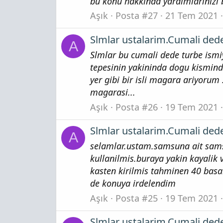
bu konu hakkinda yardimlarinizi 
Aşık
Posta #27
21 Tem 2021
Slmlar ustalarim.Cumali dede
A
Slmlar bu cumali dede turbe ismi
tepesinin yakininda dogu kismind
yer gibi bir isli magara ariyorum
magarasi...
Aşık
Posta #26
19 Tem 2021
Slmlar ustalarim.Cumali dede
A
selamlar.ustam.samsuna ait sams
kullanilmis.buraya yakin kayalik
kasten kirilmis tahminen 40 basa
de konuya irdelendim
Aşık
Posta #25
19 Tem 2021
Slmlar ustalarim.Cumali dede