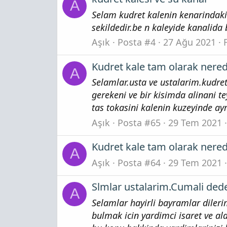
A
Selam kudret kalenin kenarindaki
sekildedir.be n kaleyide kanalida
Aşık
Posta #4
27 Ağu 2021
Kudret kale tam olarak nere
A
Selamlar.usta ve ustalarim.kudret
gerekeni ve bir kisimda alinani t
tas tokasini kalenin kuzeyinde ayri
Aşık
Posta #65
29 Tem 2021
Kudret kale tam olarak nere
A
Aşık
Posta #64
29 Tem 2021
Slmlar ustalarim.Cumali dede
A
Selamlar hayirli bayramlar dilerim
bulmak icin yardimci isaret ve ala