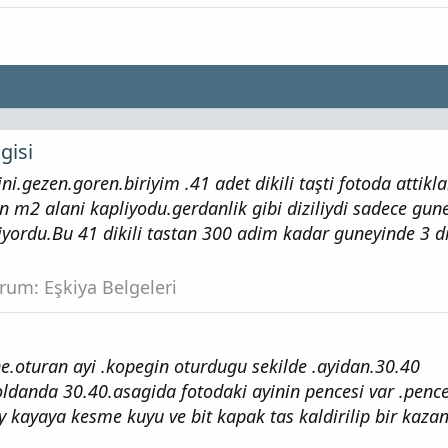
lgisi
i.gezen.goren.biriyim .41 adet dikili taşti fotoda attikl
 bin m2 alani kapliyodu.gerdanlik gibi diziliydi sadece gun
diyordu.Bu 41 dikili tastan 300 adim kadar guneyinde 3 dik
orum:
Eşkiya Belgeleri
ne.oturan ayi .kopegin oturdugu sekilde .ayidan.30.40
oldanda 30.40.asagida fotodaki ayinin pencesi var .penc
y kayaya kesme kuyu ve bit kapak tas kaldirilip bir kaza