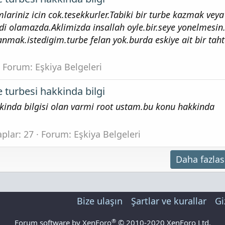
lariniz icin cok.tesekkurler.Tabiki bir turbe kazmak veya
i olamazda.Aklimizda insallah oyle.bir.seye yonelmesin
nmak.istedigim.turbe felan yok.burda eskiye ait bir tah
Forum:
Eşkiya Belgeleri
 turbesi hakkinda bilgi
kinda bilgisi olan varmi root ustam.bu konu hakkinda
plar: 27
Forum:
Eşkiya Belgeleri
Daha fazlas
Bize ulaşın
Şartlar ve kurallar
Gi
®
Forum software by XenForo
© 2010-2020 XenForo Ltd.