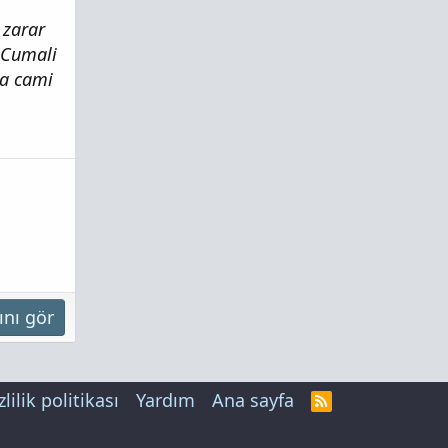
 zarar
.Cumali
ta cami
ını gör
zlilik politikası
Yardım
Ana sayfa
R
S
S