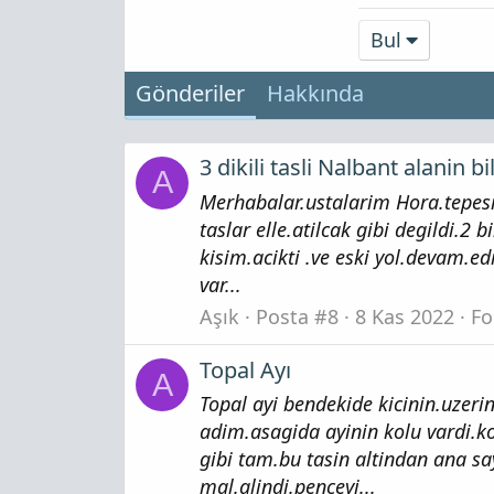
Bul
Gönderiler
Hakkında
3 dikili tasli Nalbant alanin bi
A
Merhabalar.ustalarim Hora.tepesin
taslar elle.atilcak gibi degildi.2
kisim.acikti .ve eski yol.devam.e
var...
Aşık
Posta #8
8 Kas 2022
F
Topal Ayı
A
Topal ayi bendekide kicinin.uzeri
adim.asagida ayinin kolu vardi.k
gibi tam.bu tasin altindan ana sa
mal.alindi.penceyi...