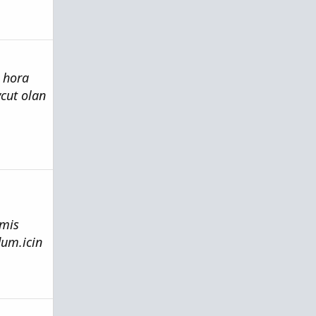
i hora
cut olan
lmis
dum.icin