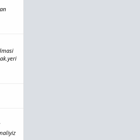
lan
olmasi
ak.yeri
i
maliyiz