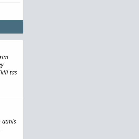
arim
ey
ili tas
e atmis
n