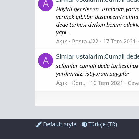
A
Hayirli geceler sn ustalarim.yorum
vermek gibi.bir dusuncemiz olmad
dede turbesi derken benim odakla
yapi...
Aşık
Posta #22
17 Tem 2021
Slmlar ustalarim.Cumali dede
A
selamlar cumali dede turbesi.hak
yardiminizi istiyorum.saygilar
Aşık
Konu
16 Tem 2021
Ceva
Default style
Türkçe (TR)