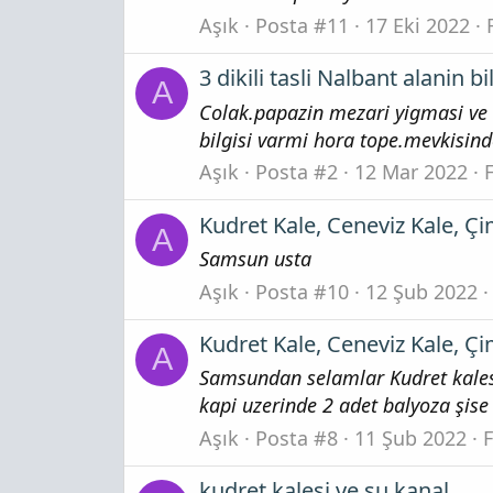
Aşık
Posta #11
17 Eki 2022
3 dikili tasli Nalbant alanin bi
A
Colak.papazin mezari yigmasi ve 
bilgisi varmi hora tope.mevkisind
Aşık
Posta #2
12 Mar 2022
Kudret Kale, Ceneviz Kale, Çi
A
Samsun usta
Aşık
Posta #10
12 Şub 2022
Kudret Kale, Ceneviz Kale, Çi
A
Samsundan selamlar Kudret kales
kapi uzerinde 2 adet balyoza şise 
Aşık
Posta #8
11 Şub 2022
kudret kalesi ve su kanal