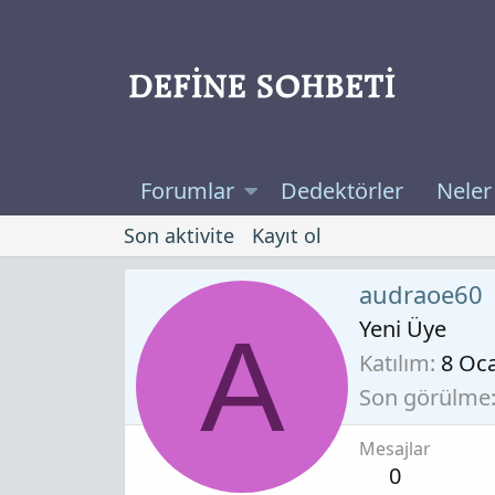
Forumlar
Dedektörler
Neler
Son aktivite
Kayıt ol
audraoe60
Yeni Üye
A
Katılım
8 Oc
Son görülme
Mesajlar
0