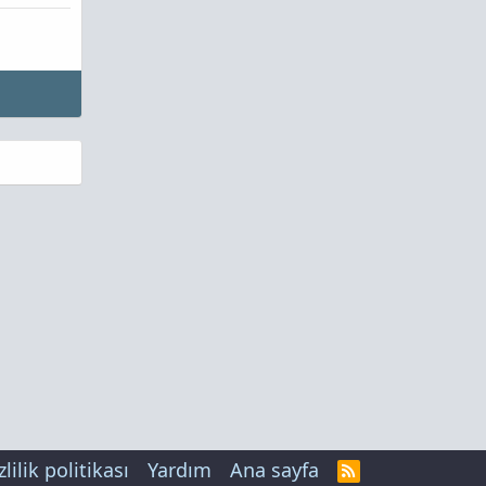
zlilik politikası
Yardım
Ana sayfa
R