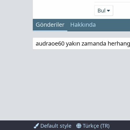
Bul
Gönderiler
Hakkında
audraoe60 yakın zamanda herhangi 
Default style
Türkçe (TR)