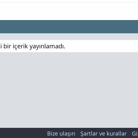
bir içerik yayınlamadı.
Bize ulaşın
Şartlar ve kurallar
Gi