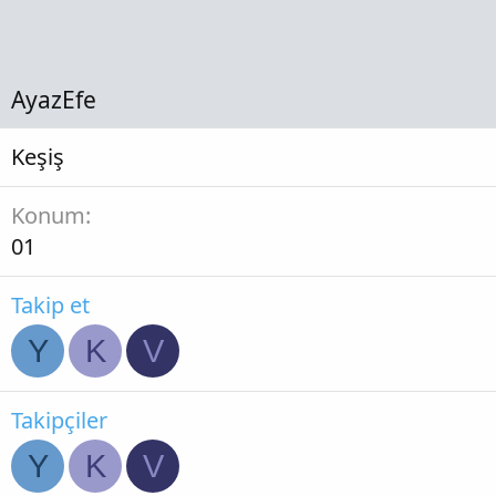
AyazEfe
Keşiş
Konum
01
Takip et
Y
K
V
Takipçiler
Y
K
V