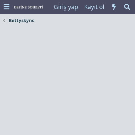
Giriş yap
Kayıt ol
Bettyskync