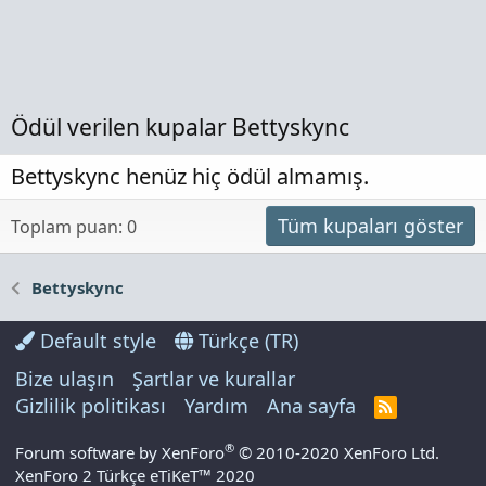
Ödül verilen kupalar Bettyskync
Bettyskync henüz hiç ödül almamış.
Tüm kupaları göster
Toplam puan: 0
Bettyskync
Default style
Türkçe (TR)
Bize ulaşın
Şartlar ve kurallar
Gizlilik politikası
Yardım
Ana sayfa
R
S
S
®
Forum software by XenForo
© 2010-2020 XenForo Ltd.
XenForo 2 Türkçe eTiKeT™ 2020