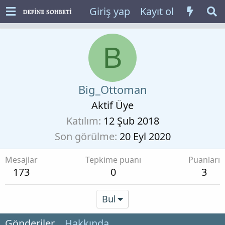
Giriş yap
Kayıt ol
B
Big_Ottoman
Aktif Üye
Katılım
12 Şub 2018
Son görülme
20 Eyl 2020
Mesajlar
Tepkime puanı
Puanları
173
0
3
Bul
Gönderiler
Hakkında