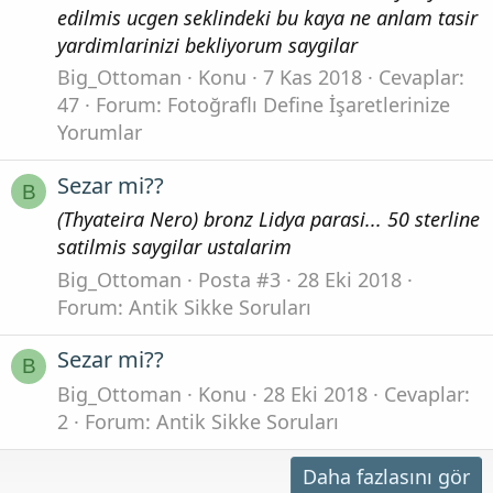
edilmis ucgen seklindeki bu kaya ne anlam tasir
yardimlarinizi bekliyorum saygilar
Big_Ottoman
Konu
7 Kas 2018
Cevaplar:
47
Forum:
Fotoğraflı Define İşaretlerinize
Yorumlar
Sezar mi??
B
(Thyateira Nero) bronz Lidya parasi... 50 sterline
satilmis saygilar ustalarim
Big_Ottoman
Posta #3
28 Eki 2018
Forum:
Antik Sikke Soruları
Sezar mi??
B
Big_Ottoman
Konu
28 Eki 2018
Cevaplar:
2
Forum:
Antik Sikke Soruları
Daha fazlasını gör