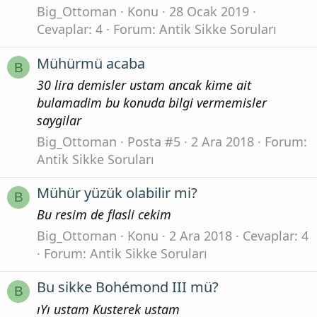
Big_Ottoman
Konu
28 Ocak 2019
Cevaplar: 4
Forum:
Antik Sikke Soruları
Mühürmü acaba
B
30 lira demisler ustam ancak kime ait
bulamadim bu konuda bilgi vermemisler
saygilar
Big_Ottoman
Posta #5
2 Ara 2018
Forum:
Antik Sikke Soruları
Mühür yüzük olabilir mi?
B
Bu resim de flasli cekim
Big_Ottoman
Konu
2 Ara 2018
Cevaplar: 4
Forum:
Antik Sikke Soruları
Bu sikke Bohémond III mü?
B
ıYı ustam Kusterek ustam