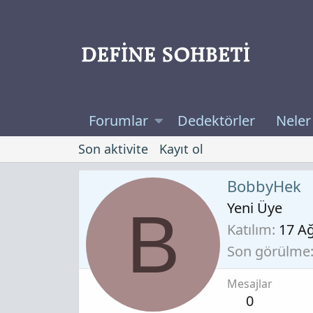
Forumlar
Dedektörler
Neler
Son aktivite
Kayıt ol
BobbyHek
Yeni Üye
B
Katılım
17 A
Son görülme
Mesajlar
0