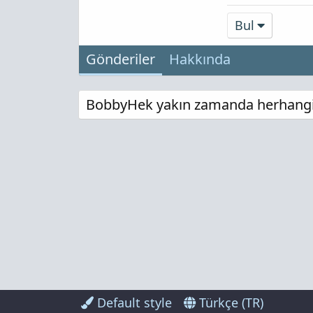
Bul
Gönderiler
Hakkında
BobbyHek yakın zamanda herhangi b
Default style
Türkçe (TR)