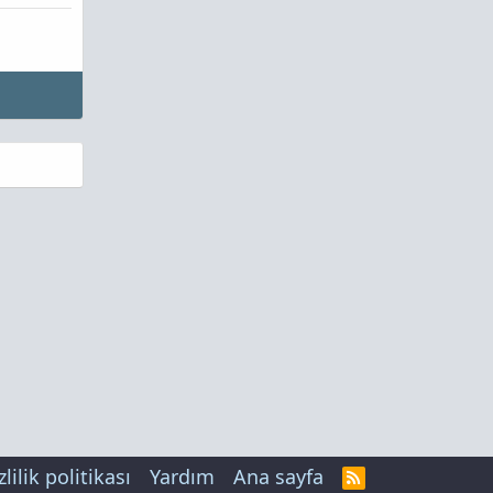
zlilik politikası
Yardım
Ana sayfa
R