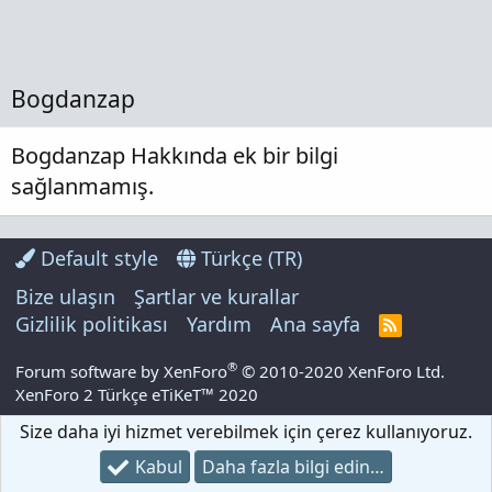
Bogdanzap
Bogdanzap Hakkında ek bir bilgi
sağlanmamış.
Default style
Türkçe (TR)
Bize ulaşın
Şartlar ve kurallar
Gizlilik politikası
Yardım
Ana sayfa
R
S
S
®
Forum software by XenForo
© 2010-2020 XenForo Ltd.
XenForo 2 Türkçe eTiKeT™ 2020
Size daha iyi hizmet verebilmek için çerez kullanıyoruz.
Kabul
Daha fazla bilgi edin…