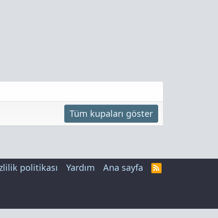
Tüm kupaları göster
zlilik politikası
Yardım
Ana sayfa
R
S
S