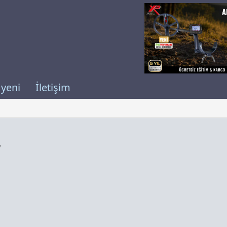
 yeni
İletişim
w