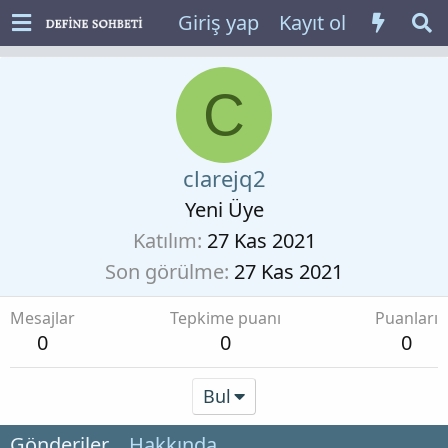
Giriş yap
Kayıt ol
C
clarejq2
Yeni Üye
Katılım
27 Kas 2021
Son görülme
27 Kas 2021
Mesajlar
Tepkime puanı
Puanları
0
0
0
Bul
Gönderiler
Hakkında