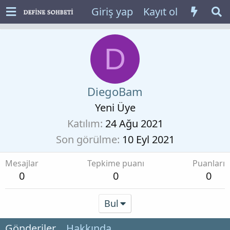
Giriş yap
Kayıt ol
D
DiegoBam
Yeni Üye
Katılım
24 Ağu 2021
Son görülme
10 Eyl 2021
Mesajlar
Tepkime puanı
Puanları
0
0
0
Bul
Gönderiler
Hakkında