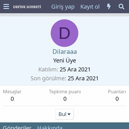
Giriş yap
Kayıt ol
D
Dilaraaa
Yeni Üye
Katılım
25 Ara 2021
Son görülme
25 Ara 2021
Mesajlar
Tepkime puanı
Puanları
0
0
0
Bul
Gönderiler
Hakkında