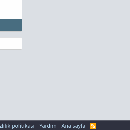
zlilik politikası
Yardım
Ana sayfa
R