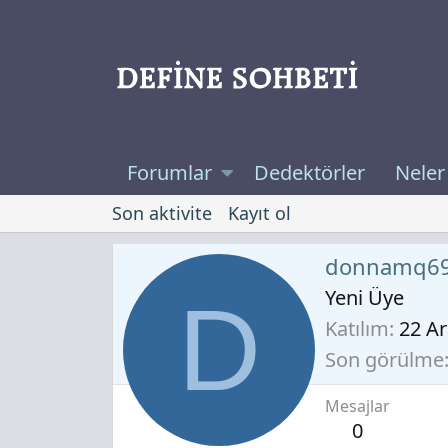
Forumlar
Dedektörler
Neler
Son aktivite
Kayıt ol
donnamq6
Yeni Üye
D
Katılım
22 A
Son görülme
Mesajlar
0