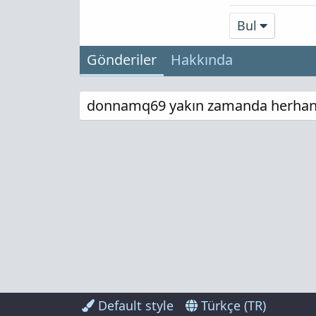
Bul
Gönderiler
Hakkında
donnamq69 yakın zamanda herhangi 
Default style
Türkçe (TR)