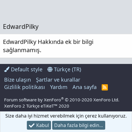
EdwardPilky
EdwardPilky Hakkında ek bir bilgi
sağlanmamış.
Default style
Türkçe (TR)
Bize ulaşın
Şartlar ve kurallar
Gizlilik politikası
Yardım
Ana sayfa
R
S
S
®
Forum software by XenForo
© 2010-2020 XenForo Ltd.
XenForo 2 Türkçe eTiKeT™ 2020
Size daha iyi hizmet verebilmek için çerez kullanıyoruz.
Kabul
Daha fazla bilgi edin…