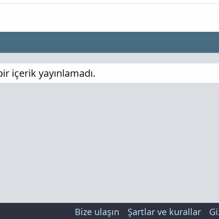
r içerik yayınlamadı.
Bize ulaşın
Şartlar ve kurallar
Gi