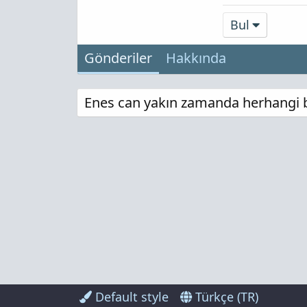
Bul
Gönderiler
Hakkında
Enes can yakın zamanda herhangi bi
Default style
Türkçe (TR)