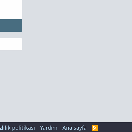
zlilik politikası
Yardım
Ana sayfa
R