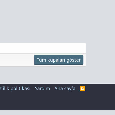
Tüm kupaları göster
zlilik politikası
Yardım
Ana sayfa
R
S
S