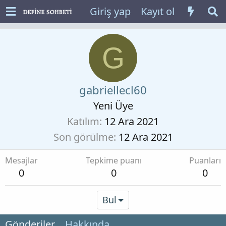
Giriş yap
Kayıt ol
G
gabriellecl60
Yeni Üye
Katılım
12 Ara 2021
Son görülme
12 Ara 2021
Mesajlar
Tepkime puanı
Puanları
0
0
0
Bul
Gönderiler
Hakkında