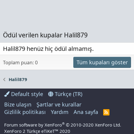
Ödül verilen kupalar Halil879
Halil879 henüz hiç ödül almamış.
Tüm kupaları göster
Toplam puan: 0
Halil879
Default style
Türkçe (TR)
Bize ulaşın
Şartlar ve kurallar
Gizlilik politikası
Yardım
Ana sayfa
R
S
S
®
Forum software by XenForo
© 2010-2020 XenForo Ltd.
XenForo 2 Türkçe eTiKeT™ 2020