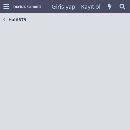
Giriş yap
Kayıt ol
Halil879