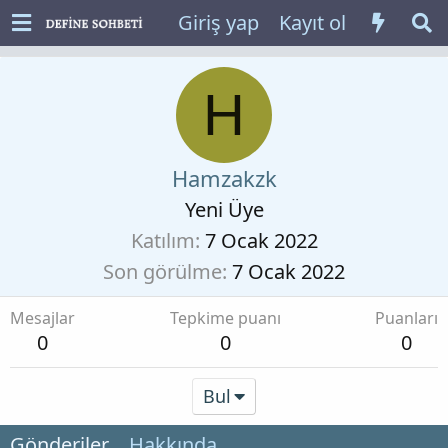
Giriş yap
Kayıt ol
H
Hamzakzk
Yeni Üye
Katılım
7 Ocak 2022
Son görülme
7 Ocak 2022
Mesajlar
Tepkime puanı
Puanları
0
0
0
Bul
Gönderiler
Hakkında