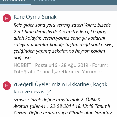
Kare Oyma Sunak
H
Reis gider sana yolu vermiş zaten Yalnız bizede
2 mt filan demişlerdi 3.5 metreden çıktı giriş
allah kolaylık versin.yalnoz sana şu kadarını
söleyim adamlar kapağı taştan değil sanki isveç
çeliğinden yapmış zekalarına hayran kaldım
doğrusu
HOBBİT
Posta #16
28 Ağu 2019
Forum:
Fotoğraflı Define İşaretlerinize Yorumlar
?Değerli Üyelerimizin Dikkatine ( kaçak
H
kazı ve cezası )?
izinsiz olarak define araştırmak 2. ÖRNEK
Avatarı şahin41 : 22-08-2014 18:13:49 Tanımlı
Cevap: Define arama suçu Elimde olan Yargıtay