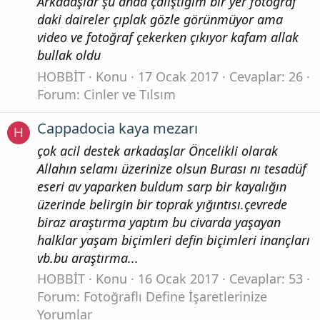
Arkadaşlar şu anda çalıştığım bir yer fotoğraf
daki daireler çıplak gözle görünmüyor ama
video ve fotoğraf çekerken çıkıyor kafam allak
bullak oldu
HOBBİT
Konu
17 Ocak 2017
Cevaplar: 26
Forum:
Cinler ve Tılsım
Cappadocia kaya mezarı
H
çok acil destek arkadaşlar Öncelikli olarak
Allahın selamı üzerinize olsun Burası nı tesadüf
eseri av yaparken buldum sarp bir kayalığın
üzerinde belirgin bir toprak yığıntısı.çevrede
biraz araştırma yaptım bu civarda yaşayan
halklar yaşam biçimleri defin biçimleri inançları
vb.bu araştırma...
HOBBİT
Konu
16 Ocak 2017
Cevaplar: 53
Forum:
Fotoğraflı Define İşaretlerinize
Yorumlar