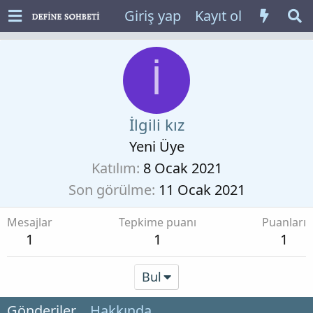
Giriş yap
Kayıt ol
İ
İlgili kız
Yeni Üye
Katılım
8 Ocak 2021
Son görülme
11 Ocak 2021
Mesajlar
Tepkime puanı
Puanları
1
1
1
Bul
Gönderiler
Hakkında