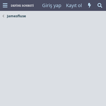
Giriş yap
Kayıt ol
Jamesfluse