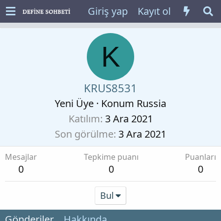
Giriş yap
Kayıt ol
K
KRUS8531
Yeni Üye
·
Konum
Russia
Katılım
3 Ara 2021
Son görülme
3 Ara 2021
Mesajlar
Tepkime puanı
Puanları
0
0
0
Bul
Gönderiler
Hakkında