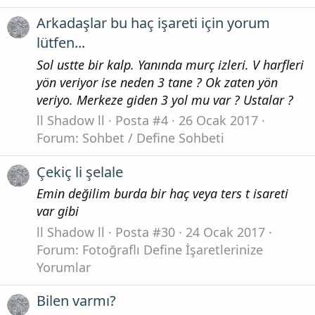
Arkadaşlar bu haç işareti için yorum
lütfen...
Sol ustte bir kalp. Yanında murç izleri. V harfleri
yön veriyor ise neden 3 tane ? Ok zaten yön
veriyo. Merkeze giden 3 yol mu var ? Ustalar ?
ll Shadow ll
Posta #4
26 Ocak 2017
Forum:
Sohbet / Define Sohbeti
Çekiç li şelale
Emin değilim burda bir haç veya ters t isareti
var gibi
ll Shadow ll
Posta #30
24 Ocak 2017
Forum:
Fotoğraflı Define İşaretlerinize
Yorumlar
Bilen varmı?