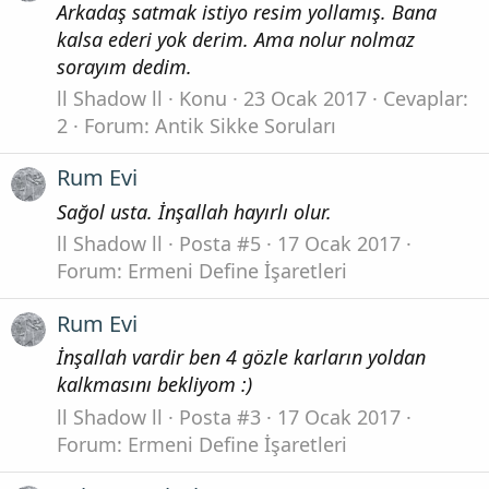
Arkadaş satmak istiyo resim yollamış. Bana
kalsa ederi yok derim. Ama nolur nolmaz
sorayım dedim.
ll Shadow ll
Konu
23 Ocak 2017
Cevaplar:
2
Forum:
Antik Sikke Soruları
Rum Evi
Sağol usta. İnşallah hayırlı olur.
ll Shadow ll
Posta #5
17 Ocak 2017
Forum:
Ermeni Define İşaretleri
Rum Evi
İnşallah vardir ben 4 gözle karların yoldan
kalkmasını bekliyom :)
ll Shadow ll
Posta #3
17 Ocak 2017
Forum:
Ermeni Define İşaretleri