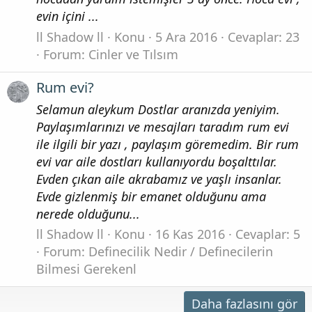
evin içini ...
ll Shadow ll
Konu
5 Ara 2016
Cevaplar: 23
Forum:
Cinler ve Tılsım
Rum evi?
Selamun aleykum Dostlar aranızda yeniyim.
Paylaşımlarınızı ve mesajları taradım rum evi
ile ilgili bir yazı , paylaşım göremedim. Bir rum
evi var aile dostları kullanıyordu boşalttılar.
Evden çıkan aile akrabamız ve yaşlı insanlar.
Evde gizlenmiş bir emanet olduğunu ama
nerede olduğunu...
ll Shadow ll
Konu
16 Kas 2016
Cevaplar: 5
Forum:
Definecilik Nedir / Definecilerin
Bilmesi Gerekenl
Daha fazlasını gör