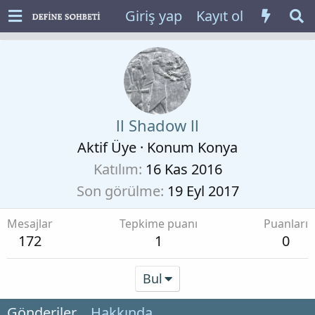
Giriş yap
Kayıt ol
ll Shadow ll
Aktif Üye
·
Konum
Konya
Katılım
16 Kas 2016
Son görülme
19 Eyl 2017
Mesajlar
Tepkime puanı
Puanları
172
1
0
Bul
Gönderiler
Hakkında