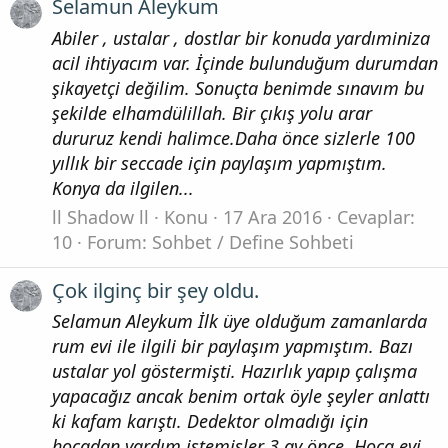
Selamun Aleykum
Abiler , ustalar , dostlar bir konuda yardıminiza
acil ihtiyacım var. İçinde bulunduğum durumdan
şikayetçi değilim. Sonuçta benimde sınavım bu
şekilde elhamdülillah. Bir çıkış yolu arar
dururuz kendi halimce.Daha önce sizlerle 100
yıllık bir seccade için paylaşım yapmıştım.
Konya da ilgilen...
ll Shadow ll
Konu
17 Ara 2016
Cevaplar:
10
Forum:
Sohbet / Define Sohbeti
Çok ilginç bir şey oldu.
Selamun Aleykum İlk üye olduğum zamanlarda
rum evi ile ilgili bir paylaşım yapmıştım. Bazı
ustalar yol göstermişti. Hazırlık yapıp çalışma
yapacağız ancak benim ortak öyle şeyler anlattı
ki kafam karıştı. Dedektor olmadığı için
hocadan yardım istemişler 3 ay önce. Hoca evi ,