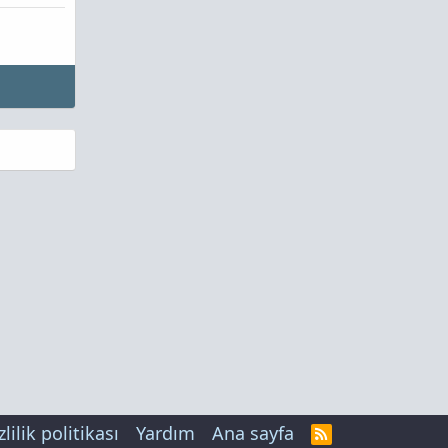
zlilik politikası
Yardım
Ana sayfa
R