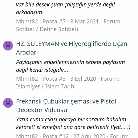
var bile desek şuan çalıştığın yerde değil
arkadaşım.
Mhmt82
Posta #7
8 Mar 2021
Forum:
Sohbet / Define Sohbeti
HZ. SULEYMAN ve Hiyerogliflerde Uçan
M
Araçlar
Paylaşanin engellenmesinin sebebi paylaşım
değil kendi isteğidir...
Mhmt82
Posta #3
3 Eyl 2020
Forum:
İslamiyet / İslam Tarihi
Frekanslı Çubuklar şeması ve Pistol
M
Dedektör Videosu
Yarın cuma çıkışı hocaya bir soralım bakalım
kefareti el emeğini ona göre belirlenir fiyat... :)
Mhmt82
Posta #12
27 Ağu 2020
Forum: