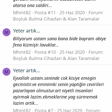
atarsa ona saldiri...
Mhmt82
Posta #11
25 Haz 2020
Forum:
Boşluk Bulma Cihazları & Alan Taramalar
Yeter artık...
M
Biliyorum ustam sana bana bide bayram abiye
fena kizmiştı lavuklar...
Mhmt82
Posta #10
25 Haz 2020
Forum:
Boşluk Bulma Cihazları & Alan Taramalar
Yeter artık...
M
Eyvallah ustam.seninde cok kisiye emegin
gecmistir.ve eminimki senin yaptiğin cevirileri
pazarlayan olmustur.art niyetli insanlari
ayirmak lazim.ekmeklerine yag sürmemek
lazim artik...
Mhmt82
Posta #7
25 Haz 2020
Forum: