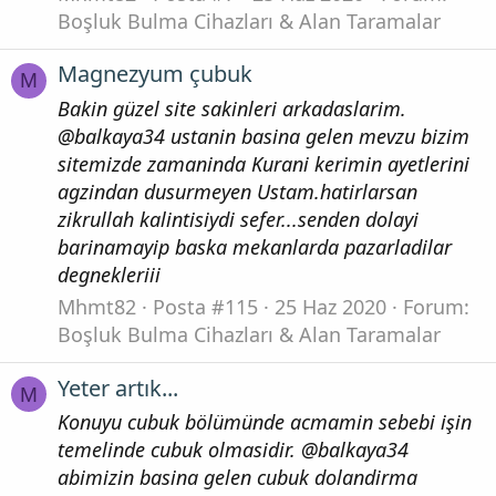
Boşluk Bulma Cihazları & Alan Taramalar
Magnezyum çubuk
M
Bakin güzel site sakinleri arkadaslarim.
@balkaya34 ustanin basina gelen mevzu bizim
sitemizde zamaninda Kurani kerimin ayetlerini
agzindan dusurmeyen Ustam.hatirlarsan
zikrullah kalintisiydi sefer...senden dolayi
barinamayip baska mekanlarda pazarladilar
degnekleriii
Mhmt82
Posta #115
25 Haz 2020
Forum:
Boşluk Bulma Cihazları & Alan Taramalar
Yeter artık...
M
Konuyu cubuk bölümünde acmamin sebebi işin
temelinde cubuk olmasidir. @balkaya34
abimizin basina gelen cubuk dolandirma