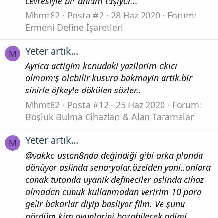
cevresiyle bir anlam taşiyor...
Mhmt82
Posta #2
28 Haz 2020
Forum:
Ermeni Define İşaretleri
Yeter artık...
M
Ayrica actigim konudaki yazilarim akıcı
olmamış olabilir kusura bakmayin artik.bir
sinirle öfkeyle dökülen sözler..
Mhmt82
Posta #12
25 Haz 2020
Forum:
Boşluk Bulma Cihazları & Alan Taramalar
Yeter artık...
M
@vakko ustan8nda değindiği gibi arka planda
dönüyor aslinda senaryolar.özelden yani..onlara
canak tutanda uyanik defineciler aslinda cihaz
almadan cubuk kullanmadan veririm 10 para
gelir bakarlar diyip basliyor film. Ve şunu
gördüm kim.oyunlarini bozabilecek adimi