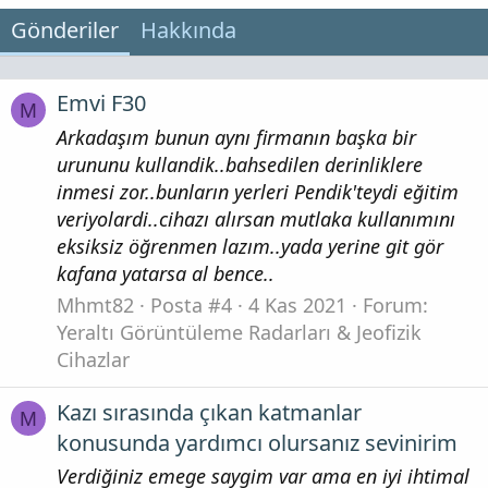
Gönderiler
Hakkında
Emvi F30
M
Arkadaşım bunun aynı firmanın başka bir
urununu kullandik..bahsedilen derinliklere
inmesi zor..bunların yerleri Pendik'teydi eğitim
veriyolardi..cihazı alırsan mutlaka kullanımını
eksiksiz öğrenmen lazım..yada yerine git gör
kafana yatarsa al bence..
Mhmt82
Posta #4
4 Kas 2021
Forum:
Yeraltı Görüntüleme Radarları & Jeofizik
Cihazlar
Kazı sırasında çıkan katmanlar
M
konusunda yardımcı olursanız sevinirim
Verdiğiniz emege saygim var ama en iyi ihtimal