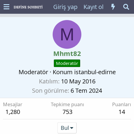
Giriş yap
Kayıt ol
M
Mhmt82
Moderatör
Moderatör
·
Konum
istanbul-edirne
Katılım
10 May 2016
Son görülme
6 Tem 2024
Mesajlar
Tepkime puanı
Puanları
1,280
753
14
Bul