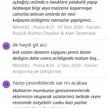
üçkağıtçı.aslinda o lavuklara yalakalik yapip
bedavaya bilgi veya malzeme koparmaya
calistilar.anlican onlarda bir nevi
kalpazan.kildigimiz namazlar yaptigimiz...
Mhmt82
Posta #23
10 Tem 2020
Forum:
Boşluk Bulma Cihazları & Alan Taramalar
de haydi git acc
M
6ok ustam doneem soygunu yemis benin
dedigim.daha sonra acildiginda malum boş...
Mhmt82
Posta #24
2 Tem 2020
Forum:
Araştırma ve Geliştirme
Yazıyı çevirebilecek var mı acabaa
M
Muhtarim mumkunse genisnreeimleride
eklermisin okuyacak ustalarimiz belkide cevre
resminide isteyebilir cunku bazi yazilar