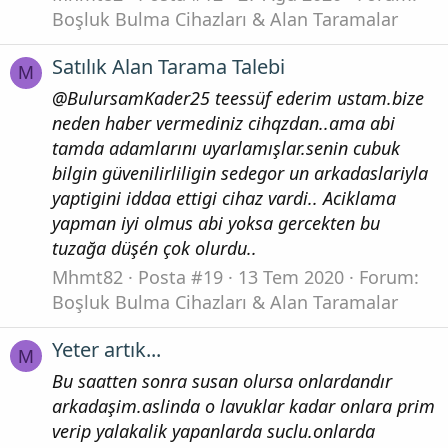
Boşluk Bulma Cihazları & Alan Taramalar
Satılık Alan Tarama Talebi
M
@BulursamKader25 teessüf ederim ustam.bize
neden haber vermediniz cihqzdan..ama abi
tamda adamlarını uyarlamışlar.senin cubuk
bilgin güvenilirliligin sedegor un arkadaslariyla
yaptigini iddaa ettigi cihaz vardi.. Aciklama
yapman iyi olmus abi yoksa gercekten bu
tuzağa düşén çok olurdu..
Mhmt82
Posta #19
13 Tem 2020
Forum:
Boşluk Bulma Cihazları & Alan Taramalar
Yeter artık...
M
Bu saatten sonra susan olursa onlardandır
arkadaşim.aslinda o lavuklar kadar onlara prim
verip yalakalik yapanlarda suclu.onlarda