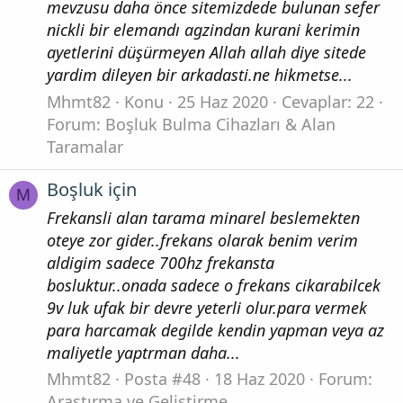
mevzusu daha önce sitemizdede bulunan sefer
nickli bir elemandı agzindan kurani kerimin
ayetlerini düşürmeyen Allah allah diye sitede
yardim dileyen bir arkadasti.ne hikmetse...
Mhmt82
Konu
25 Haz 2020
Cevaplar: 22
Forum:
Boşluk Bulma Cihazları & Alan
Taramalar
Boşluk için
M
Frekansli alan tarama minarel beslemekten
oteye zor gider..frekans olarak benim verim
aldigim sadece 700hz frekansta
bosluktur..onada sadece o frekans cikarabilcek
9v luk ufak bir devre yeterli olur.para vermek
para harcamak degilde kendin yapman veya az
maliyetle yaptrman daha...
Mhmt82
Posta #48
18 Haz 2020
Forum:
Araştırma ve Geliştirme