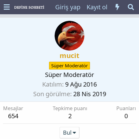
Giriş yap
Kayıt ol
mucit
Süper Moderatör
Süper Moderatör
Katılım
9 Ağu 2016
Son görülme
28 Nis 2019
Mesajlar
Tepkime puanı
Puanları
654
2
0
Bul