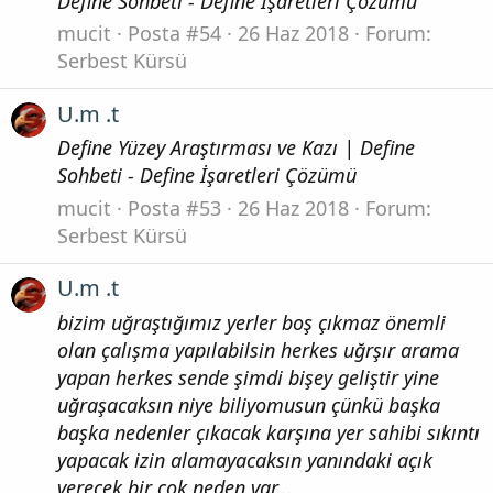
Define Sohbeti - Define İşaretleri Çözümü
mucit
Posta #54
26 Haz 2018
Forum:
Serbest Kürsü
U.m .t
Define Yüzey Araştırması ve Kazı | Define
Sohbeti - Define İşaretleri Çözümü
mucit
Posta #53
26 Haz 2018
Forum:
Serbest Kürsü
U.m .t
bizim uğraştığımız yerler boş çıkmaz önemli
olan çalışma yapılabilsin herkes uğrşır arama
yapan herkes sende şimdi bişey geliştir yine
uğraşacaksın niye biliyomusun çünkü başka
başka nedenler çıkacak karşına yer sahibi sıkıntı
yapacak izin alamayacaksın yanındaki açık
verecek bir çok neden var...