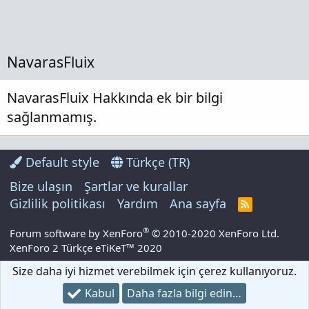
NavarasFluix
NavarasFluix Hakkında ek bir bilgi
sağlanmamış.
Default style
Türkçe (TR)
Bize ulaşın
Şartlar ve kurallar
Gizlilik politikası
Yardım
Ana sayfa
R
S
S
®
Forum software by XenForo
© 2010-2020 XenForo Ltd.
XenForo 2 Türkçe eTiKeT™ 2020
Size daha iyi hizmet verebilmek için çerez kullanıyoruz.
Kabul
Daha fazla bilgi edin…