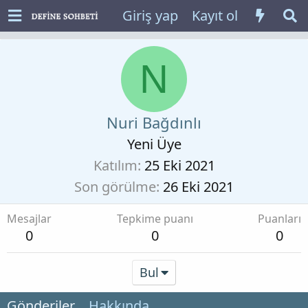
Giriş yap
Kayıt ol
N
Nuri Bağdınlı
Yeni Üye
Katılım
25 Eki 2021
Son görülme
26 Eki 2021
Mesajlar
Tepkime puanı
Puanları
0
0
0
Bul
Gönderiler
Hakkında