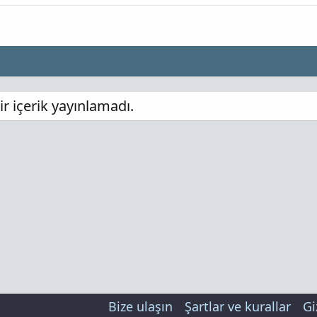
r içerik yayınlamadı.
Bize ulaşın
Şartlar ve kurallar
Gi