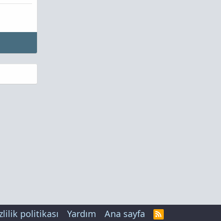
zlilik politikası
Yardım
Ana sayfa
R