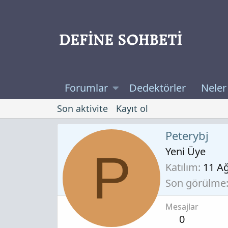
Forumlar
Dedektörler
Neler
Son aktivite
Kayıt ol
Peterybj
Yeni Üye
P
Katılım
11 A
Son görülme
Mesajlar
0