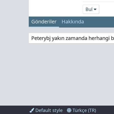
Bul
Gönderiler
Hakkında
Peterybj yakın zamanda herhangi bi
Default style
Türkçe (TR)