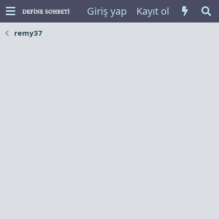
Giriş yap
Kayıt ol
remy37