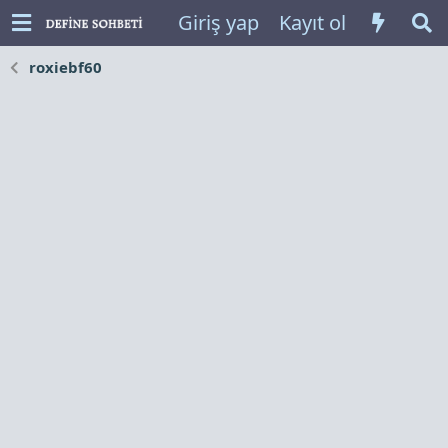
Giriş yap
Kayıt ol
roxiebf60