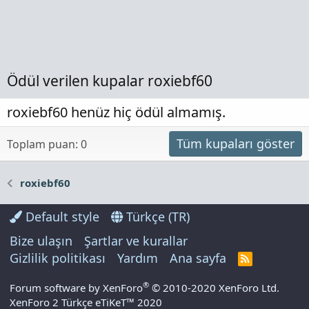
Ödül verilen kupalar roxiebf60
roxiebf60 henüz hiç ödül almamış.
Tüm kupaları göster
Toplam puan: 0
roxiebf60
Default style
Türkçe (TR)
Bize ulaşın
Şartlar ve kurallar
Gizlilik politikası
Yardım
Ana sayfa
R
S
S
®
Forum software by XenForo
© 2010-2020 XenForo Ltd.
XenForo 2 Türkçe eTiKeT™ 2020