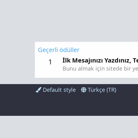
Geçerli ödüller
İlk Mesajınızı Yazdınız, T
1
Bunu almak için sitede bir y
Default style
Türkçe (TR)