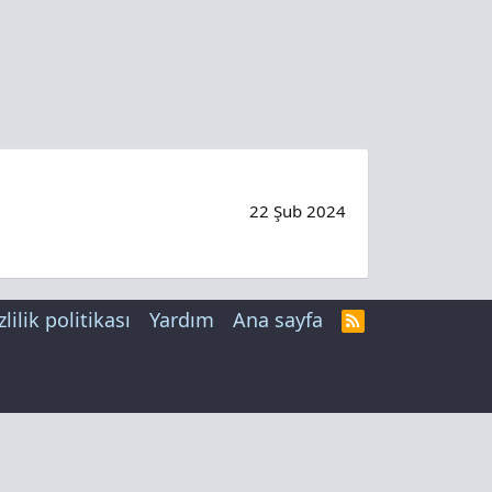
22 Şub 2024
zlilik politikası
Yardım
Ana sayfa
R
S
S