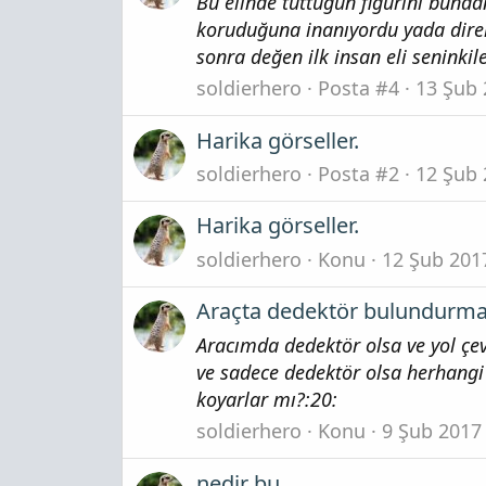
Bu elinde tuttuğun figürini bunda
koruduğuna inanıyordu yada direk
sonra değen ilk insan eli seninkile
soldierhero
Posta #4
13 Şub 
Harika görseller.
soldierhero
Posta #2
12 Şub 
Harika görseller.
soldierhero
Konu
12 Şub 201
Araçta dedektör bulundurma
Aracımda dedektör olsa ve yol çe
ve sadece dedektör olsa herhangi b
koyarlar mı?:20:
soldierhero
Konu
9 Şub 2017
nedir bu