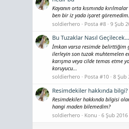
Kayanın orta kısmında kırılmalar
ben bir iz yada işaret göremedim
soldierhero
Posta #8
9 Şub 2
Bu Tuzaklar Nasıl Geçilecek...
İmkan varsa resimde belirttiğim g
ilerleyin son tuzak muhtemelen en
karışma veya cilde temas etme yol
koruyucu...
soldierhero
Posta #10
8 Şub
Resimdekiler hakkında bilgi?
Resimdekiler hakkında bilgisi o
hangi maden bilemedim?
soldierhero
Konu
6 Şub 2016