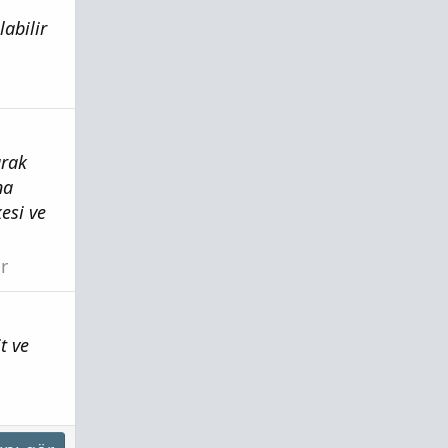
abilir
arak
na
esi ve
r
t ve