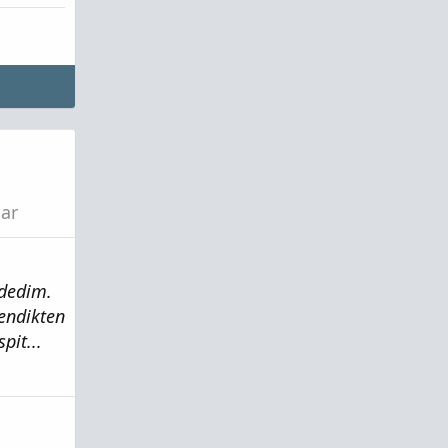
lar
 dedim.
lendikten
pit...