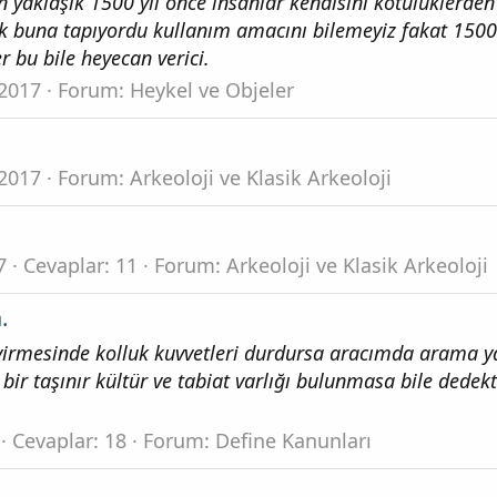
n yaklaşık 1500 yıl önce insanlar kendisini kötülüklerden
 buna tapıyordu kullanım amacını bilemeyiz fakat 1500 
r bu bile heyecan verici.
2017
Forum:
Heykel ve Objeler
2017
Forum:
Arkeoloji ve Klasik Arkeoloji
7
Cevaplar: 11
Forum:
Arkeoloji ve Klasik Arkeoloji
.
virmesinde kolluk kuvvetleri durdursa aracımda arama y
ir taşınır kültür ve tabiat varlığı bulunmasa bile dedekt
Cevaplar: 18
Forum:
Define Kanunları