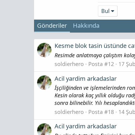
Bul
Gönderiler
Hakkında
Kesme blok tasin üstünde cat
Resimde anlatmaya çalıştım kolay
soldierhero
Posta #12
17 Şu
Acil yardim arkadaslar
İşçiliğinden ve işlemelerinden r
Kesin olarak kaç yıllık olduğu ra
sonra bilinebilir. Yılı hesaplandı
soldierhero
Posta #18
14 Şu
Acil yardim arkadaslar