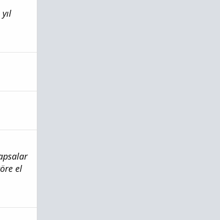
yıl
apsalar
öre el