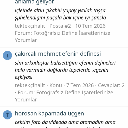
anlama geliyor.
içleinde altin çikabili yapay yvalak taşşa
şphelendigini paçala bak içine iyi şansla
tektekçihalit
Posta #2
10 Tem 2026
Forum:
Fotoğrafsız Define İşaretlerinize
Yorumlar
çakırcalı mehmet efenin definesi
T
slm arkadaşlar bahsettiğim efenin defineleri
hala varmıdır dağlarda tepelerde .egenin
eşkiyası
tektekçihalit
Konu
7 Tem 2026
Cevaplar: 2
Forum:
Fotoğrafsız Define İşaretlerinize
Yorumlar
horosan kapamada üçgen
T
çektim foto da videoda ama atamadim ama