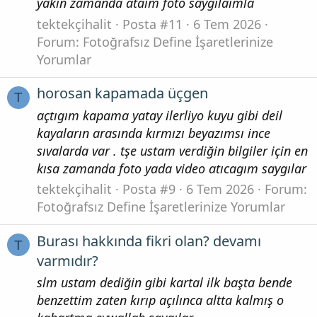
yakin zamanda ataim foto saygilaimla
tektekçihalit
Posta #11
6 Tem 2026
Forum:
Fotoğrafsız Define İşaretlerinize
Yorumlar
horosan kapamada üçgen
T
açtıgım kapama yatay ilerliyo kuyu gibi deil
kayaların arasında kırmızı beyazımsı ince
sıvalarda var . tşe ustam verdiğin bilgiler için en
kısa zamanda foto yada video atıcagım saygılar
tektekçihalit
Posta #9
6 Tem 2026
Forum:
Fotoğrafsız Define İşaretlerinize Yorumlar
Burası hakkında fikri olan? devamı
T
varmıdır?
slm ustam dediğin gibi kartal ilk başta bende
benzettim zaten kırıp açılınca altta kalmış o