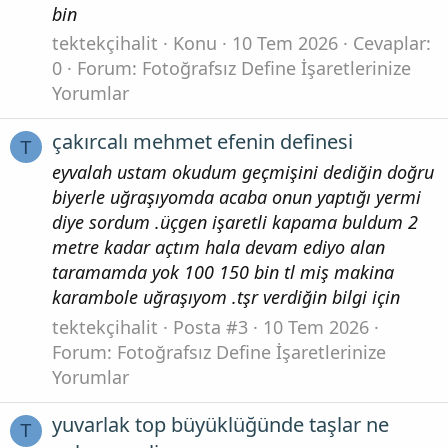
bin
tektekçihalit
Konu
10 Tem 2026
Cevaplar:
0
Forum:
Fotoğrafsız Define İşaretlerinize
Yorumlar
çakırcalı mehmet efenin definesi
T
eyvalah ustam okudum geçmişini dediğin doğru
biyerle uğraşıyomda acaba onun yaptığı yermi
diye sordum .üçgen işaretli kapama buldum 2
metre kadar açtım hala devam ediyo alan
taramamda yok 100 150 bin tl miş makina
karambole uğraşıyom .tşr verdiğin bilgi için
tektekçihalit
Posta #3
10 Tem 2026
Forum:
Fotoğrafsız Define İşaretlerinize
Yorumlar
yuvarlak top büyüklüğünde taşlar ne
T