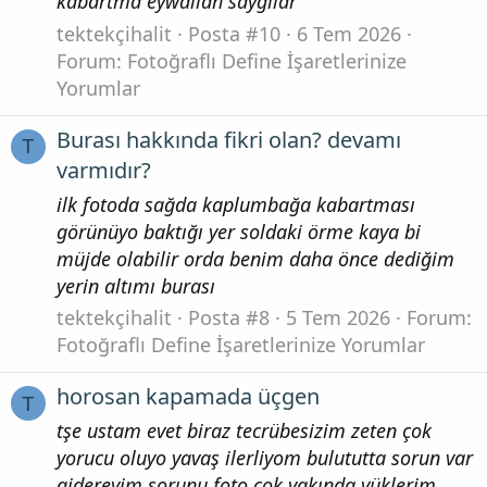
kabartma eywallah saygılar
tektekçihalit
Posta #10
6 Tem 2026
Forum:
Fotoğraflı Define İşaretlerinize
Yorumlar
Burası hakkında fikri olan? devamı
T
varmıdır?
ilk fotoda sağda kaplumbağa kabartması
görünüyo baktığı yer soldaki örme kaya bi
müjde olabilir orda benim daha önce dediğim
yerin altımı burası
tektekçihalit
Posta #8
5 Tem 2026
Forum:
Fotoğraflı Define İşaretlerinize Yorumlar
horosan kapamada üçgen
T
tşe ustam evet biraz tecrübesizim zeten çok
yorucu oluyo yavaş ilerliyom bulututta sorun var
gidereyim sorunu foto çok yakında yüklerim