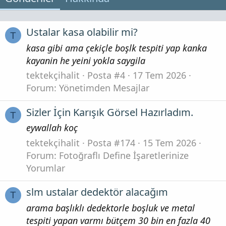
Ustalar kasa olabilir mi?
T
kasa gibi ama çekiçle boşlk tespiti yap kanka
kayanin he yeini yokla saygila
tektekçihalit
Posta #4
17 Tem 2026
Forum:
Yönetimden Mesajlar
Sizler İçin Karışık Görsel Hazırladım.
T
eywallah koç
tektekçihalit
Posta #174
15 Tem 2026
Forum:
Fotoğraflı Define İşaretlerinize
Yorumlar
slm ustalar dedektör alacağım
T
arama başlıklı dedektorle boşluk ve metal
tespiti yapan varmı bütçem 30 bin en fazla 40