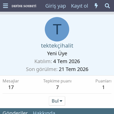
Giriş yap
Kayıt ol
T
tektekçihalit
Yeni Üye
Katılım
4 Tem 2026
Son görülme
21 Tem 2026
Mesajlar
Tepkime puanı
Puanları
17
7
1
Bul
Gönderiler
Hakkında