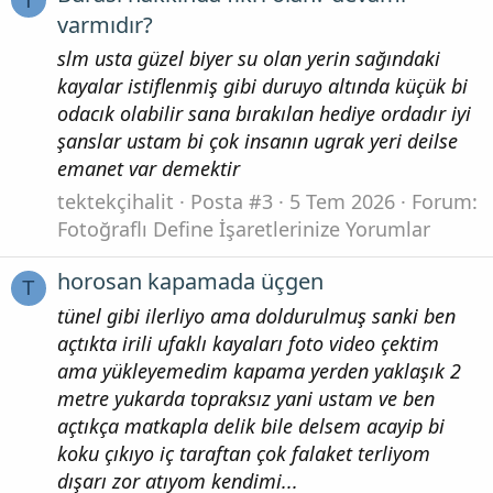
T
varmıdır?
slm usta güzel biyer su olan yerin sağındaki
kayalar istiflenmiş gibi duruyo altında küçük bi
odacık olabilir sana bırakılan hediye ordadır iyi
şanslar ustam bi çok insanın ugrak yeri deilse
emanet var demektir
tektekçihalit
Posta #3
5 Tem 2026
Forum:
Fotoğraflı Define İşaretlerinize Yorumlar
horosan kapamada üçgen
T
tünel gibi ilerliyo ama doldurulmuş sanki ben
açtıkta irili ufaklı kayaları foto video çektim
ama yükleyemedim kapama yerden yaklaşık 2
metre yukarda topraksız yani ustam ve ben
açtıkça matkapla delik bile delsem acayip bi
koku çıkıyo iç taraftan çok falaket terliyom
dışarı zor atıyom kendimi...