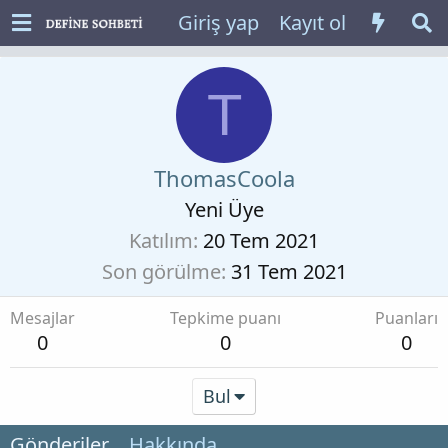
Giriş yap
Kayıt ol
T
ThomasCoola
Yeni Üye
Katılım
20 Tem 2021
Son görülme
31 Tem 2021
Mesajlar
Tepkime puanı
Puanları
0
0
0
Bul
Gönderiler
Hakkında